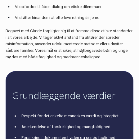
Vi opfordrer til åben dialog om etiske dilemmaer
Vi støtter hinanden i at efterleve retningslinjerne
Begavet med Glæde forpligter sig til at fremme disse etiske standarder
i alt vores arbejde. Vi tager aktivt afstand fra aktører der spreder
misinformation, anvender udokumenterede metoder eller udnytter
sårbare familier. Vores mål er at sikre, at højtbegavede børn og unge
mødes med både faglighed og medmenneskelighed.
Grundlæggende værdier
Respekt for det enkelte menneskes værdi og integritet
Anerkendelse af forskellighed og mangfoldighed
Forankring i dokumenteret viden og seriøs faglighed