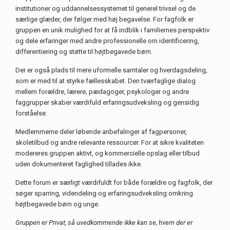
institutioner og uddannelsessystemet til generel trivsel og de
særlige glæder, der følger med høj begavelse. For fagfolk er
gruppen en unik mulighed for at få indblik i familiernes perspektiv
og dele erfaringer med andre professionelle om identificering,
differentiering og støtte til højtbegavede børn.
Der er også plads til mere uformelle samtaler og hverdagsdeling,
som er med til at styrke fællesskabet. Den tværfaglige dialog
mellem forældre, lærere, pædagoger, psykologer og andre
faggrupper skaber værdifuld erfaringsudveksling og gensidig
forståelse.
Medlemmerne deler løbende anbefalinger af fagpersoner,
skoletilbud og andre relevante ressourcer. For at sikre kvaliteten
modereres gruppen aktivt, og kommercielle opslag eller tilbud
uden dokumenteret faglighed tillades ikke.
Dette forum er særligt værdifuldt for både forældre og fagfolk, der
søger sparring, videndeling og erfaringsudveksling omkring
højtbegavede børn og unge.
Gruppen er Privat, så uvedkommende ikke kan se, hvem der er