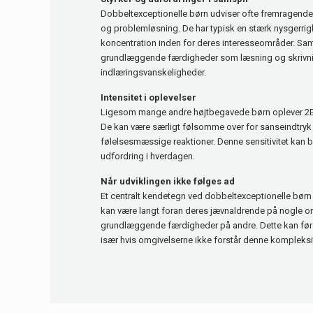
Dobbeltexceptionelle børn udviser ofte fremragende 
og problemløsning. De har typisk en stærk nysgerrig
koncentration inden for deres interesseområder. S
grundlæggende færdigheder som læsning og skrivni
indlæringsvanskeligheder.
Intensitet i oplevelser
Ligesom mange andre højtbegavede børn oplever 2E-
De kan være særligt følsomme over for sanseindtryk
følelsesmæssige reaktioner. Denne sensitivitet kan 
udfordring i hverdagen.
Når udviklingen ikke følges ad
Et centralt kendetegn ved dobbeltexceptionelle børn 
kan være langt foran deres jævnaldrende på nogle
grundlæggende færdigheder på andre. Dette kan føre t
især hvis omgivelserne ikke forstår denne kompleksi