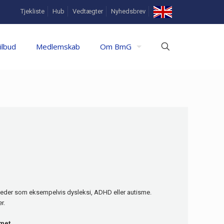
In
Tjekliste
Hub
Vedtægter
Nyhedsbrev
English
ilbud
Medlemskab
Om BmG
gheder som eksempelvis dysleksi, ADHD eller autisme.
r.
emet