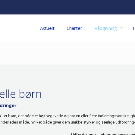
Aktuelt
Charter
Rådgivning
T
elle børn
rdringer
- er børn, der både er højtbegavede og har en eller flere indlæringsvanskeli
nderledes måde, hvilket både giver dem unikke styrker og særlige udfordringe
Udfordringer i uddannelsessyst