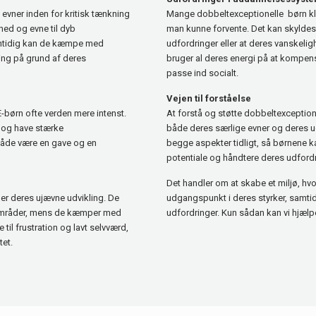
evner inden for kritisk tænkning
Mange dobbeltexceptionelle børn kla
hed og evne til dyb
man kunne forvente. Det kan skylde
amtidig kan de kæmpe med
udfordringer eller at deres vanskel
ng på grund af deres
bruger al deres energi på at kompens
passe ind socialt.
Vejen til forståelse
børn ofte verden mere intenst.
At forstå og støtte dobbeltexception
 og have stærke
både deres særlige evner og deres ud
både være en gave og en
begge aspekter tidligt, så børnene kan
potentiale og håndtere deres udfordr
Det handler om at skabe et miljø, hv
er deres ujævne udvikling. De
udgangspunkt i deres styrker, samtid
 områder, mens de kæmper med
udfordringer. Kun sådan kan vi hjælpe
il frustration og lavt selvværd,
tet.