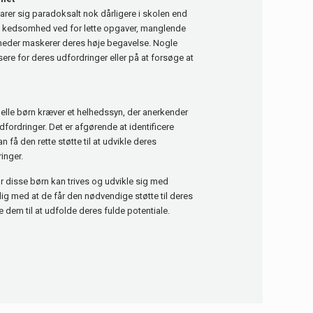
rer sig paradoksalt nok dårligere i skolen end
s kedsomhed ved for lette opgaver, manglende
igheder maskerer deres høje begavelse. Nogle
ere for deres udfordringer eller på at forsøge at
elle børn kræver et helhedssyn, der anerkender
fordringer. Det er afgørende at identificere
 få den rette støtte til at udvikle deres
inger.
or disse børn kan trives og udvikle sig med
ig med at de får den nødvendige støtte til deres
 dem til at udfolde deres fulde potentiale.