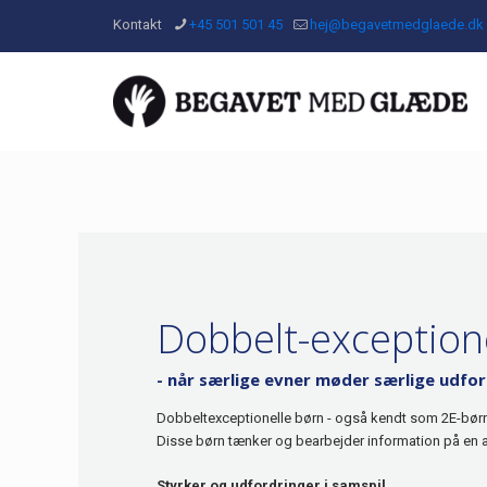
Kontakt
+45 501 501 45
hej@begavetmedglaede.dk
Dobbelt-exception
- når særlige evner møder særlige udfo
Dobbeltexceptionelle børn - også kendt som 2E-børn 
Disse børn tænker og bearbejder information på en a
Styrker og udfordringer i samspil