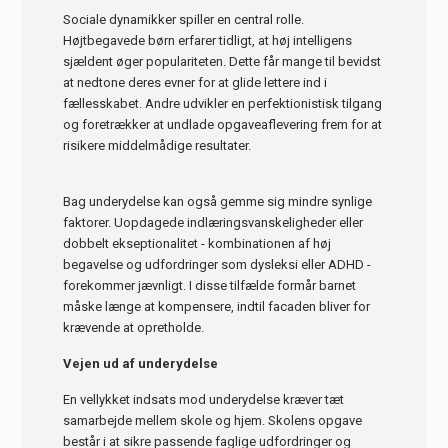
Sociale dynamikker spiller en central rolle.
Højtbegavede børn erfarer tidligt, at høj intelligens
sjældent øger populariteten. Dette får mange til bevidst
at nedtone deres evner for at glide lettere ind i
fællesskabet. Andre udvikler en perfektionistisk tilgang
og foretrækker at undlade opgaveaflevering frem for at
risikere middelmådige resultater.
Bag underydelse kan også gemme sig mindre synlige
faktorer. Uopdagede indlæringsvanskeligheder eller
dobbelt ekseptionalitet - kombinationen af høj
begavelse og udfordringer som dysleksi eller ADHD -
forekommer jævnligt. I disse tilfælde formår barnet
måske længe at kompensere, indtil facaden bliver for
krævende at opretholde.
Vejen ud af underydelse
En vellykket indsats mod underydelse kræver tæt
samarbejde mellem skole og hjem. Skolens opgave
består i at sikre passende faglige udfordringer og