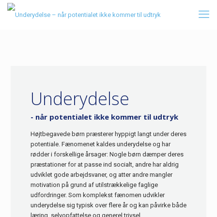
Underydelse
- når potentialet ikke kommer til udtryk
Højtbegavede børn præsterer hyppigt langt under deres
potentiale. Fænomenet kaldes underydelse og har
rødder i forskellige årsager: Nogle børn dæmper deres
præstationer for at passe ind socialt, andre har aldrig
udviklet gode arbejdsvaner, og atter andre mangler
motivation på grund af utilstrækkelige faglige
udfordringer. Som komplekst fænomen udvikler
underydelse sig typisk over flere år og kan påvirke både
læring, selvopfattelse og generel trivsel.