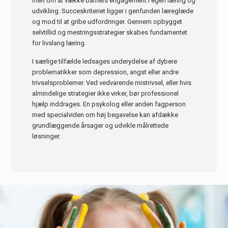
men om at vække barnets engagement i egen læring og
udvikling. Succeskriteriet ligger i genfunden læreglæde
og mod til at gribe udfordringer. Gennem opbygget
selvtillid og mestringsstrategier skabes fundamentet
for livslang læring.
I særlige tilfælde ledsages underydelse af dybere
problematikker som depression, angst eller andre
trivselsproblemer. Ved vedvarende mistrivsel, eller hvis
almindelige strategier ikke virker, bør professionel
hjælp inddrages. En psykolog eller anden fagperson
med specialviden om høj begavelse kan afdække
grundlæggende årsager og udvikle målrettede
løsninger.