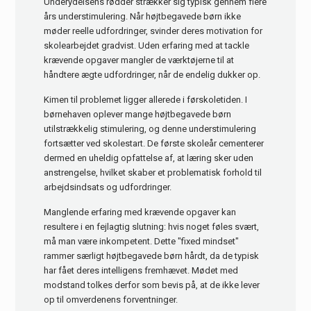
Underydelsens rødder strækker sig typisk gennem flere
års understimulering. Når højtbegavede børn ikke
møder reelle udfordringer, svinder deres motivation for
skolearbejdet gradvist. Uden erfaring med at tackle
krævende opgaver mangler de værktøjerne til at
håndtere ægte udfordringer, når de endelig dukker op.
Kimen til problemet ligger allerede i førskoletiden. I
børnehaven oplever mange højtbegavede børn
utilstrækkelig stimulering, og denne understimulering
fortsætter ved skolestart. De første skoleår cementerer
dermed en uheldig opfattelse af, at læring sker uden
anstrengelse, hvilket skaber et problematisk forhold til
arbejdsindsats og udfordringer.
Manglende erfaring med krævende opgaver kan
resultere i en fejlagtig slutning: hvis noget føles svært,
må man være inkompetent. Dette "fixed mindset"
rammer særligt højtbegavede børn hårdt, da de typisk
har fået deres intelligens fremhævet. Mødet med
modstand tolkes derfor som bevis på, at de ikke lever
op til omverdenens forventninger.