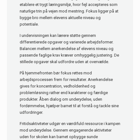
etablere et trygt læringsmiljø, hvor fejl accepteres som
naturlige trin på vejen mod mestring. Fokus ligger på at
bygge bro mellem elevens aktuelle niveau og
potentiale.
I undervisningen kan lærere støtte gennem
differentierede opgaver og varierede arbejdsformer.
Balancen mellem anerkendelse af elevens niveau og
passende faglige krav kræver omhyggelig justering. De
stillede opgaver skal udfordre uden at overvælde.
På hjemmefronten bør fokus rettes mod
arbejdsprocessen frem for resultater. Anerkendelse
gives for koncentration, vedholdenhed og
problemløsning rather end karakterer og færdige
produkter. Åben dialog om underydelse, uden
fordømmelse, hjælper barnet til at forstå og tackle sine
udfordringer.
Fritidsaktiviteter udgør en værdifuld ressource i kampen
mod underydelse. Gennem engagerende aktiviteter
uden for skolen kan barnet opbygge sunde