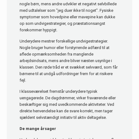
nogle børn, mens andre udvikler et negativt selvbillede
med udtalelser som "jeg duer ikke til noget". Fysiske
symptomer som hovedpine eller mavepine kan dukke
op som undvigestrategier, og præstationsangst
forekommer hyppigt.
Underydere mestrer forskellige undvigestrategier.
Nogle bruger humor eller forstyrrende adfærd til at
aflede opmærksomheden fra manglende
arbejdsindsats, mens andre bliver næsten usynlige i
klassen. Den røde tråd er et svækket selvværd, som får
børnene til at undgå udfordringer frem for at risikere
fejl.
I klasseværelset fremstår underydere typisk
uengagerede. De dagdrømmer, virker fraværende eller
beskæftiger sig med uvedkommende aktiviteter. Ved
direkte henvendelse kan de svare korrekt, men tager
sjældent selvstændigt initiativ til aktiv deltagelse.
De mange årsager