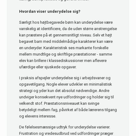
Hvordan viser underydelse sig?
Særligt hos højtbegavede børn kan underydelse være
vanskelig at identificere, da de uden større anstrengelse
kan præstere på et gennemsnitligt niveau. Selv et højt
begavet barn med middelmådige karakterer kan være
en underyder. Karakteristisk ses markante forskelle
mellem mundtlige og skriftlige præstationer - samme
elev kan brillere i klassediskussioner men aflevere
ufærdige eller sjuskede opgaver.
I praksis afspejler underydelse sig i arbejdsvaner og
opgavetilgang. Nogle elever udvikler en minimalistisk
strategi og yder kun det absolut nødvendige. Andre
undviger konsekvent nye udfordringer og holder sig til
velkendt stof. Præstationsniveauet kan svinge
betydeligt mellem fag, påvirket af både lærerens tilgang
og elevens interesse.
De følelsesmæssige udtryk for underydelse varierer.
Frustration og vredesudbrud ved udfordringer præger