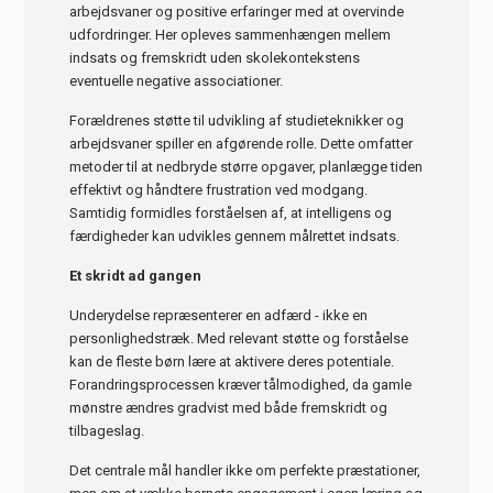
arbejdsvaner og positive erfaringer med at overvinde
udfordringer. Her opleves sammenhængen mellem
indsats og fremskridt uden skolekontekstens
eventuelle negative associationer.
Forældrenes støtte til udvikling af studieteknikker og
arbejdsvaner spiller en afgørende rolle. Dette omfatter
metoder til at nedbryde større opgaver, planlægge tiden
effektivt og håndtere frustration ved modgang.
Samtidig formidles forståelsen af, at intelligens og
færdigheder kan udvikles gennem målrettet indsats.
Et skridt ad gangen
Underydelse repræsenterer en adfærd - ikke en
personlighedstræk. Med relevant støtte og forståelse
kan de fleste børn lære at aktivere deres potentiale.
Forandringsprocessen kræver tålmodighed, da gamle
mønstre ændres gradvist med både fremskridt og
tilbageslag.
Det centrale mål handler ikke om perfekte præstationer,