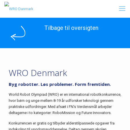
Tilbage til oversigten
WRO Denmark
Byg robotter. Løs problemer. Form fremtiden.
World Robot Olympiad (WRO) er en international robotkonkurrence,
hvor børn og unge mellem 8-19 år udforsker teknologi gennem
praktiske udfordringer. Med afsæt i FN's Verdensmål arbejder
deltagerne i to kategorier: RoboMission og Future Innovators.
Konkurrencen er gratis og tilbyder alderstilpassede opgaver fra
indskoling til ungdomsuddannelse. Deltag gennem skolen,