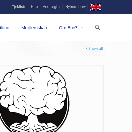
In
Tjekliste
Hub
Vedtægter
Nyhedsbrev
English
ilbud
Medlemskab
Om BmG
Show all