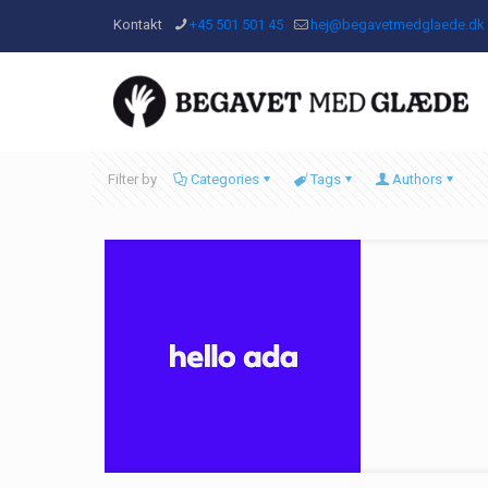
Kontakt
+45 501 501 45
hej@begavetmedglaede.dk
Filter by
Categories
Tags
Authors