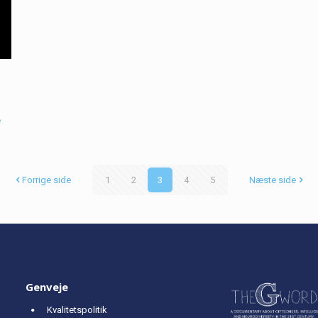
e
Forrige side
1
2
3
4
5
Næste side
Genveje
Kvalitetspolitik