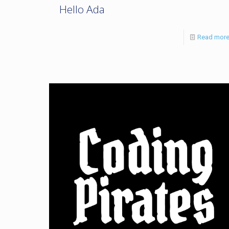
Hello Ada
Read mor