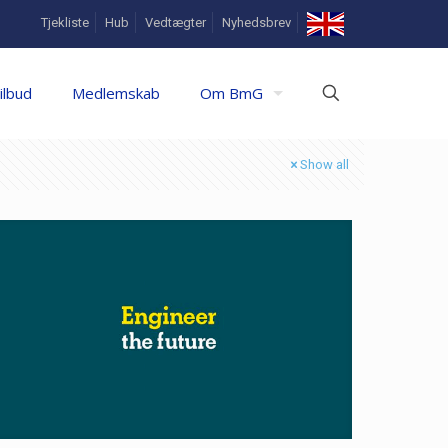
In
Tjekliste
Hub
Vedtægter
Nyhedsbrev
English
ilbud
Medlemskab
Om BmG
Show all