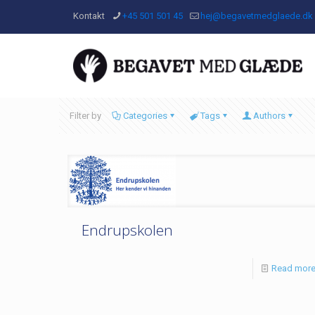
Kontakt
+45 501 501 45
hej@begavetmedglaede.dk
Filter by
Categories
Tags
Authors
Endrupskolen
Read mor