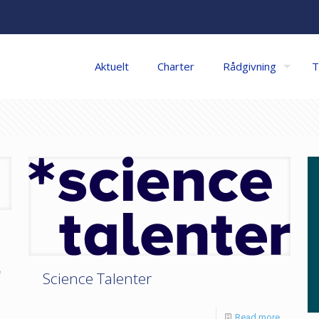
Aktuelt
Charter
Rådgivning
T
e
Science Talenter
Read more