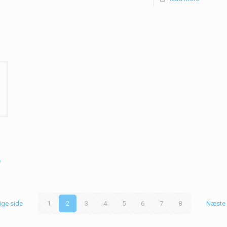
e
ige side
1
2
3
4
5
6
7
8
Næste 