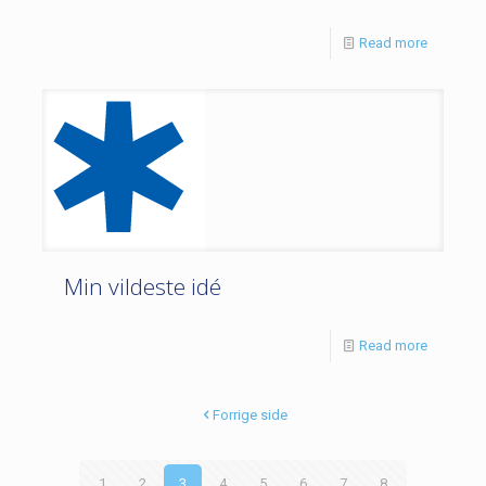
Read more
Min vildeste idé
Read more
Forrige side
1
2
3
4
5
6
7
8